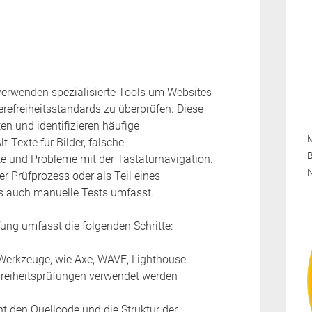
 verwenden spezialisierte Tools um Websites
ierefreiheitsstandards zu überprüfen. Diese
n und identifizieren häufige
M
t-Texte für Bilder, falsche
B
te und Probleme mit der Tastaturnavigation.
 Prüfprozess oder als Teil eines
s auch manuelle Tests umfasst.
ung umfasst die folgenden Schritte:
 Werkzeuge, wie Axe, WAVE, Lighthouse
efreiheitsprüfungen verwendet werden
t den Quellcode und die Struktur der