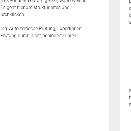
soll es vor allem darum gehen, wann welche
D
Es geht hier um strukturiertes und
d
urchklicken.
d
S
fung: Automatische Prüfung, Expertinnen-
Prüfung durch nicht-behinderte Laien.
D
S