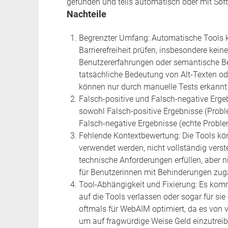
gefunden und teils automatisch oder mit So
Nachteile
Begrenzter Umfang: Automatische Tools k
Barrierefreiheit prüfen, insbesondere kein
Benutzererfahrungen oder semantische Be
tatsächliche Bedeutung von Alt-Texten od
können nur durch manuelle Tests erkannt
Falsch-positive und Falsch-negative Erg
sowohl Falsch-positive Ergebnisse (Probl
Falsch-negative Ergebnisse (echte Probl
Fehlende Kontextbewertung: Die Tools kö
verwendet werden, nicht vollständig vers
technische Anforderungen erfüllen, aber n
für Benutzerinnen mit Behinderungen zugä
Tool-Abhängigkeit und Fixierung: Es komm
auf die Tools verlassen oder sogar für si
oftmals für WebAIM optimiert, da es von
um auf fragwürdige Weise Geld einzutreib