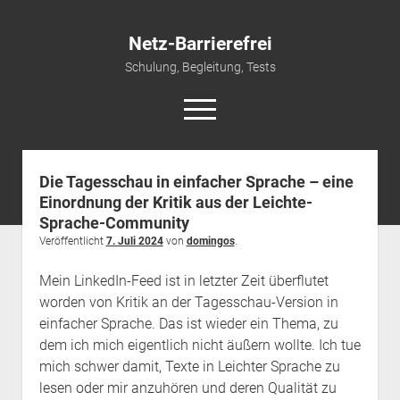
Netz-Barrierefrei
Schulung, Begleitung, Tests
open
menu
Die Tagesschau in einfacher Sprache – eine
Start
Einordnung der Kritik aus der Leichte-
open
Leistungen
Sprache-Community
dropdown
Schulungen & Vorträge
Referenzen
Veröffentlicht
7. Juli 2024
von
domingos
.
menu
open
Newsletter und Infos
Beraten & Begleiten
Mein LinkedIn-Feed ist in letzter Zeit überflutet
dropdown
Kontakt/Impressum
Prüfen und Testen
Newsletter
menu
worden von Kritik an der Tagesschau-Version in
einfacher Sprache. Das ist wieder ein Thema, zu
Barrierefreie PDFs
Datenschutz
Podcast
dem ich mich eigentlich nicht äußern wollte. Ich tue
English Version
mich schwer damit, Texte in Leichter Sprache zu
lesen oder mir anzuhören und deren Qualität zu