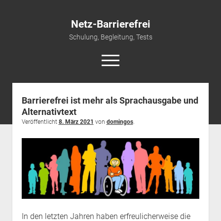
Netz-Barrierefrei
Schulung, Begleitung, Tests
open
menu
Barrierefrei ist mehr als Sprachausgabe und
Start
Alternativtext
open
Leistungen
Veröffentlicht
8. März 2021
von
domingos
.
dropdown
Schulungen & Vorträge
Referenzen
menu
open
Newsletter und Infos
Beraten & Begleiten
dropdown
Kontakt/Impressum
Prüfen und Testen
Newsletter
menu
Barrierefreie PDFs
Datenschutz
Podcast
English Version
In den letzten Jahren haben erfreulicherweise die