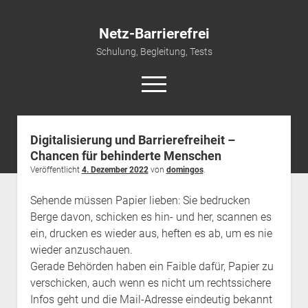
Netz-Barrierefrei
Schulung, Begleitung, Tests
open
menu
Digitalisierung und Barrierefreiheit –
Start
Chancen für behinderte Menschen
open
Leistungen
Veröffentlicht
4. Dezember 2022
von
domingos
.
dropdown
Schulungen & Vorträge
Referenzen
menu
Sehende müssen Papier lieben: Sie bedrucken
open
Newsletter und Infos
Beraten & Begleiten
Berge davon, schicken es hin- und her, scannen es
dropdown
Kontakt/Impressum
Prüfen und Testen
Newsletter
menu
ein, drucken es wieder aus, heften es ab, um es nie
wieder anzuschauen.
Barrierefreie PDFs
Datenschutz
Podcast
Gerade Behörden haben ein Faible dafür, Papier zu
English Version
verschicken, auch wenn es nicht um rechtssichere
Infos geht und die Mail-Adresse eindeutig bekannt