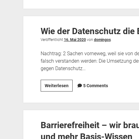
Experten
–
Betrüger
Wie der Datenschutz die B
in
der
Veröffentlicht
16. Mai 2020
von
domingos
.
Barrierefreiheit
Nachtrag: 2 Sachen vorneweg, weil sie von d
falsch verstanden werden: Die Umsetzung des 
gegen Datenschutz…
Wie
Weiterlesen
5 Comments
der
Datenschutz
die
Barrierefreiheit
Barrierefreiheit – wir b
behindert
und mehr Basis-Wissen