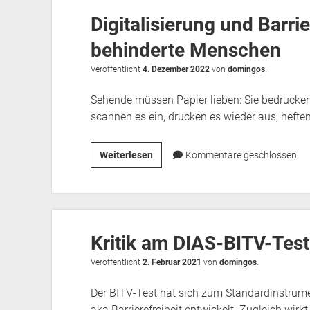
meine
Digitalisierung und Barri
Einschätzung
zum
behinderte Menschen
WAS-
Zertifikat
Veröffentlicht
4. Dezember 2022
von
domingos
.
der
Sehende müssen Papier lieben: Sie bedrucken 
IAAP
scannen es ein, drucken es wieder aus, hefte
Digitalisierung
Weiterlesen
Kommentare geschlossen.
und
Barrierefreiheit
–
Chancen
Kritik am DIAS-BITV-Test
für
behinderte
Veröffentlicht
2. Februar 2021
von
domingos
.
Menschen
Der BITV-Test hat sich zum Standardinstrum
aka Barrierefreiheit entwickelt. Zugleich wirkt