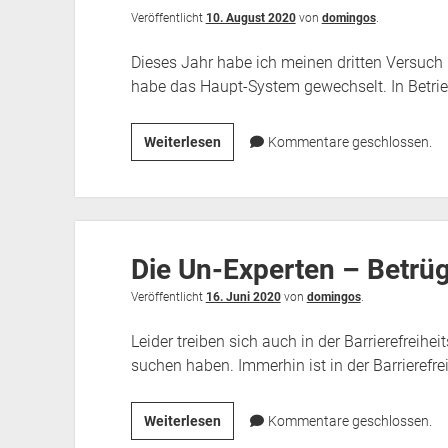
Veröffentlicht
10. August 2020
von
domingos
.
Dieses Jahr habe ich meinen dritten Versuch m
habe das Haupt-System gewechselt. In Betri
Ein
Weiterlesen
Kommentare geschlossen.
Blinder
zwischen
Android
Talkback
Die Un-Experten – Betrüge
und
iOS
Veröffentlicht
16. Juni 2020
von
domingos
.
VoiceOver
Leider treiben sich auch in der Barrierefreih
suchen haben. Immerhin ist in der Barrierefrei
Die
Weiterlesen
Kommentare geschlossen.
Un-