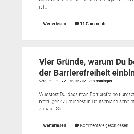
ist…
Kritik
Weiterlesen
11 Comments
am
DIAS-
BITV-
Test
Vier Gründe, warum Du b
der Barrierefreiheit einbi
Veröffentlicht
22. Januar 2021
von
domingos
.
Wusstest Du, dass man Barrierefreiheit umse
beteiligen? Zumindest in Deutschland scheint
zuhauf: So…
Vier
Weiterlesen
Kommentare geschlossen.
Gründe,