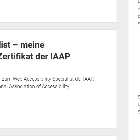
D
d
d
S
list – meine
rtifikat der IAAP
g zum Web Accessibility Specialist der IAAP.
nal Association of Accessibility
D
S