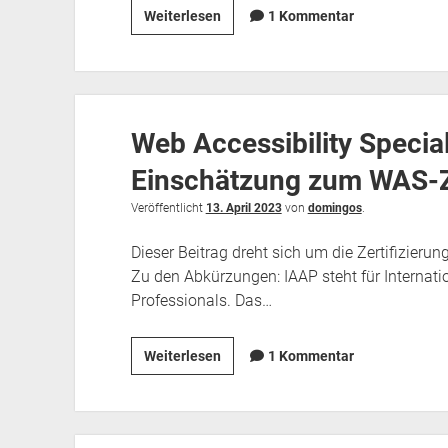
Die
Weiterlesen
1 Kommentar
WebAIM-
Million
–
sind
Web Accessibility Specia
96
Prozent
Einschätzung zum WAS-Ze
der
Webseiten
Veröffentlicht
13. April 2023
von
domingos
.
nicht
Dieser Beitrag dreht sich um die Zertifizierun
barrierefrei?
Zu den Abkürzungen: IAAP steht für Internatio
Professionals. Das…
Web
Weiterlesen
1 Kommentar
Accessibility
Specialist
–