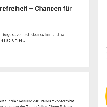
erefreiheit – Chancen für
Berge davon, schicken es hin- und her,
n es ab, um es…
M
B
ent für die Messung der Standardkonformität
 er aber aus der Zeit gefallen. Dieser Beitrag