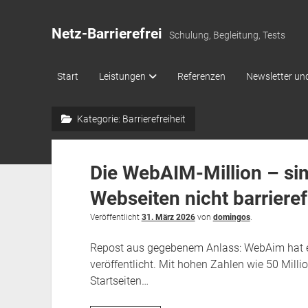
Netz-Barrierefrei
Schulung, Begleitung, Tests
Start
Leistungen
Referenzen
Newsletter und
Kategorie:
Barrierefreiheit
Die WebAIM-Million – sin
Webseiten nicht barrieref
Veröffentlicht
31. März 2026
von
domingos
.
Repost aus gegebenem Anlass: WebAim hat 
veröffentlicht. Mit hohen Zahlen wie 50 Mill
Startseiten…