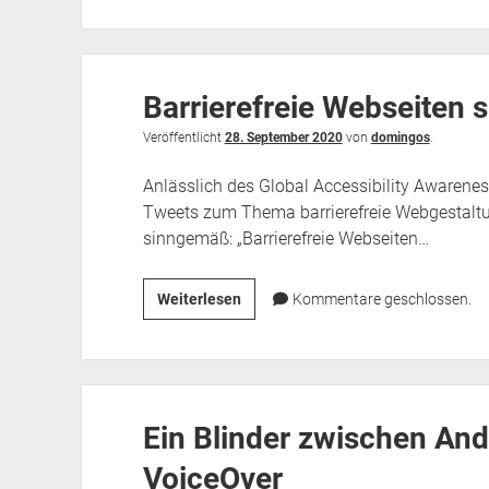
warum
Du
behinderte
Barrierefreie Webseiten 
Menschen
bei
Veröffentlicht
28. September 2020
von
domingos
.
der
Barrierefreiheit
Anlässlich des Global Accessibility Awarene
einbinden
Tweets zum Thema barrierefreie Webgestaltu
solltest
sinngemäß: „Barrierefreie Webseiten…
Barrierefreie
Weiterlesen
Kommentare geschlossen.
Webseiten
sind
gutes
Handwerk
Ein Blinder zwischen And
VoiceOver