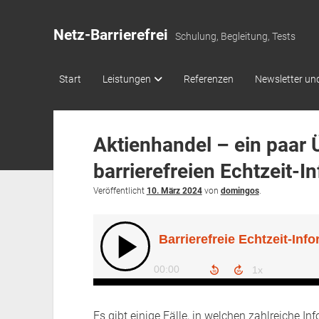
Netz-Barrierefrei
Schulung, Begleitung, Tests
Start
Leistungen
Referenzen
Newsletter und
Aktienhandel – ein paar
barrierefreien Echtzeit-I
Veröffentlicht
10. März 2024
von
domingos
.
Es gibt einige Fälle, in welchen zahlreiche 